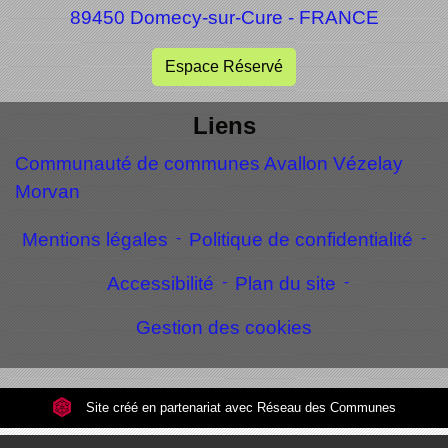
89450 Domecy-sur-Cure - FRANCE
Espace Réservé
Liens
Communauté de communes Avallon Vézelay
Morvan
Mentions légales
-
Politique de confidentialité
-
Accessibilité
-
Plan du site
-
Gestion des cookies
Site créé en partenariat avec Réseau des Communes