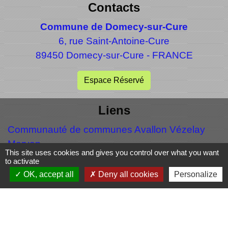
Contacts
Commune de Domecy-sur-Cure
6, rue Saint-Antoine-Cure
89450 Domecy-sur-Cure - FRANCE
Espace Réservé
Liens
Communauté de communes Avallon Vézelay
Morvan
This site uses cookies and gives you control over what you want
to activate
Mentions légales
-
Politique de confidentialité
-
OK, accept all
Deny all cookies
Personalize
Accessibilité
-
Plan du site
-
Gestion des cookies